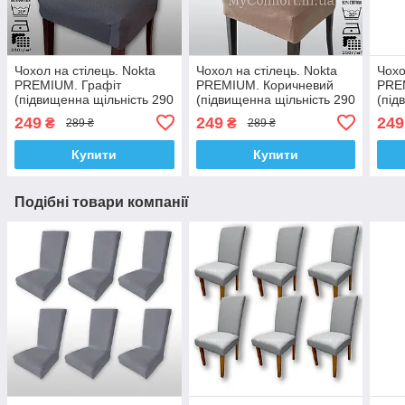
Чохол на стілець. Nokta
Чохол на стілець. Nokta
Чохо
PREMIUM. Графіт
PREMIUM. Коричневий
PRE
(підвищенна щільність 290
(підвищенна щільність 290
(під
гр/м², Туреччина)
гр/м², Туреччина)
гр/м
249
249
249
₴
₴
289 ₴
289 ₴
Купити
Купити
Подібні товари компанії