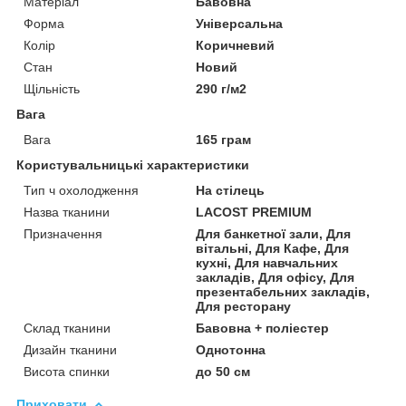
Матеріал
Бавовна
Форма
Універсальна
Колір
Коричневий
Стан
Новий
Щільність
290 г/м2
Вага
Вага
165 грам
Користувальницькі характеристики
Тип ч охолодження
На стілець
Назва тканини
LACOST PREMIUM
Призначення
Для банкетної зали, Для
вітальні, Для Кафе, Для
кухні, Для навчальних
закладів, Для офісу, Для
презентабельних закладів,
Для ресторану
Склад тканини
Бавовна + поліестер
Дизайн тканини
Однотонна
Висота спинки
до 50 см
Приховати