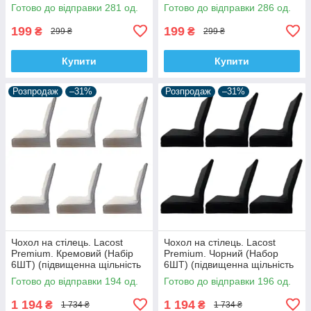
(підвищенна щільність 290
(підвищенна щільність 290
Готово до відправки 281 од.
Готово до відправки 286 од.
гр/м², Туреччина)
гр/м², Туреччина)
199
199
₴
₴
299 ₴
299 ₴
Купити
Купити
Розпродаж
–31%
Розпродаж
–31%
Чохол на стілець. Lacost
Чохол на стілець. Lacost
Premium. Кремовий (Набір
Premium. Чорний (Набор
6ШТ) (підвищенна щільність
6ШТ) (підвищенна щільність
290 гр/м², Туреччина)
290 гр/м², Туреччина)
Готово до відправки 194 од.
Готово до відправки 196 од.
1 194
1 194
₴
₴
1 734 ₴
1 734 ₴