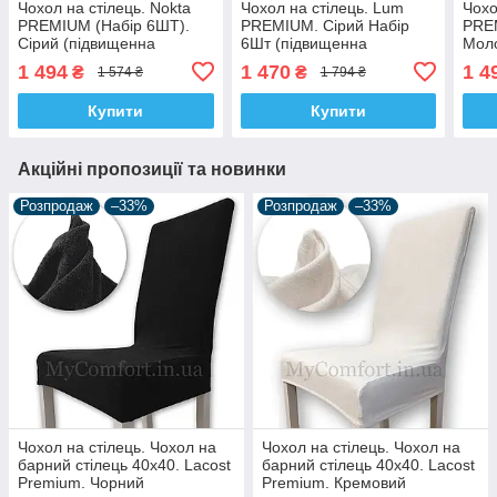
Чохол на стілець. Nokta
Чохол на стілець. Lum
Чохо
PREMIUM (Набір 6ШТ).
PREMIUM. Сірий Набір
PRE
Сірий (підвищенна
6Шт (підвищенна
Мол
щільність 290 гр/м²,
щільність 290 гр/м²,
щіль
1 494
1 470
1 4
₴
₴
1 574 ₴
1 794 ₴
Туреччина)
Туреччина)
Туре
Купити
Купити
Акційні пропозиції та новинки
Розпродаж
–33%
Розпродаж
–33%
Чохол на стілець. Чохол на
Чохол на стілець. Чохол на
барний стілець 40х40. Lacost
барний стілець 40х40. Lacost
Premium. Чорний
Premium. Кремовий