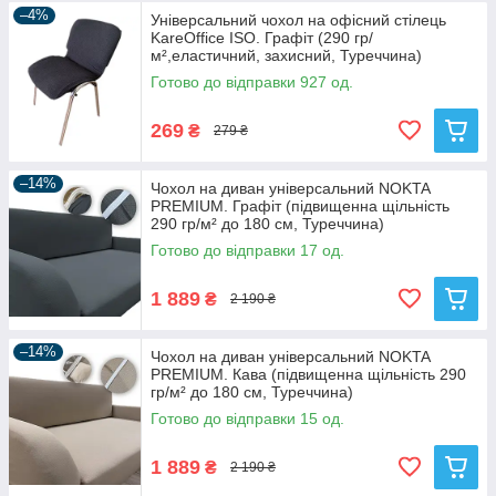
–4%
Універсальний чохол на офісний стілець
KareOffice ISO. Графіт (290 гр/
м²,еластичний, захисний, Туреччина)
Готово до відправки 927 од.
269
₴
279 ₴
–14%
Чохол на диван універсальний NOKTA
PREMIUM. Графіт (підвищенна щільність
290 гр/м² до 180 см, Туреччина)
Готово до відправки 17 од.
1 889
₴
2 190 ₴
–14%
Чохол на диван універсальний NOKTA
PREMIUM. Кава (підвищенна щільність 290
гр/м² до 180 см, Туреччина)
Готово до відправки 15 од.
1 889
₴
2 190 ₴