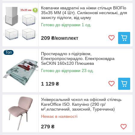
Ковпачки квадратні на ніжки стільця BIOFlo
35х35 ММ (4 Шт). Силіконові неслизькі, для
захисту підлоги, від шуму
Готово до відправки 1 од.
209
₴/комплект
Топ
Простирадло з підігрівом,
Електропростирадло. Електроковдра
SeCKIN 160х120 Плюшева
Готово до відправки 23 од.
1 129
₴
Універсальний чохол на офісний стілець
KareOffice ISO. Капучіно (290 гр/
м²,еластичний, захисний, Туреччина)
Немає в наявності
279
₴