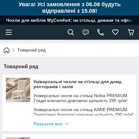
Увага! Усі замовлення з 06.08 будуть
відправлені з 15.08!
Чохли для меблів MyComfort: на стільці, дивани та офісні к
Товарний ряд
Товарний ряд
Універсальні чохли на стільці для дому,
ресторанів і залів
Універсальні чохли на стільці Nokta PREMIUM.
Гладкі елегантні довговічні щільність 290 гр/м²
Універсальні чохли на стільці KARE PREMIUM.
Трикотажні фактурні класичні щільність 290 гр/м²
Універсальні чохли на стільці PALE PREMIUM.
Показати все
Презентабельні витривалі контрастні щільність
290 гр/м²
Універсальні чохли на стільці Lum PREMIUM.