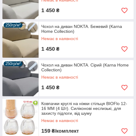
Немає в наявності
1 450
₴
250гр/м²
Чохол на диван NOKTA. Бежевий (Karna
Home Collection)
Немає в наявності
1 450
₴
250гр/м²
Чохол на диван NOKTA. Сірий (Karna Home
Collection)
Немає в наявності
1 450
₴
Ковпачки круглі на ніжки стільця BIOFlo 12-
16 ММ (4 Шт). Силіконові неслизькі, для
захисту підлоги, від шуму
Немає в наявності
159
₴/комплект