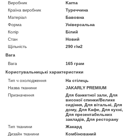
Виробник
Karna
Країна виробник
Туреччина
Матеріал
Бавовна
Форма
Універсальна
Колір
Білий
Стан
Новий
Щільність
290 г/м2
Вага
Вага
165 грам
Користувальницькі характеристики
Тип ч охолодження
На стілець
Назва тканини
JAKARLY PREMIUM
Призначення
Для банкетної зали, Для
високої спинки/Велике
сидіння, Для вітальні, Для
дому, Для Кафе, Для кухні,
Для презентабельних
закладів, Для ресторану
Тип тканини
Жакард
Дизайн тканини
Комбінований