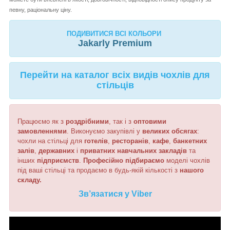
певну, раціональну ціну.
ПОДИВИТИСЯ ВСІ КОЛЬОРИ
Jakarly
Premium
Перейти на каталог всіх видів чохлів для
стільців
Працюємо як з
роздрібними
, так і з
оптовими
замовленнями
. Виконуємо закупівлі у
великих обсягах
:
чохли на стільці для
готелів
,
ресторанів
,
кафе
,
банкетних
залів
,
державних
і
приватних
навчальних
закладів
та
інших
підприємств
.
Професійно підбираємо
моделі чохлів
під ваші стільці та продаємо в будь-якій кількості з
нашого
складу.
Зв’язатися у Viber