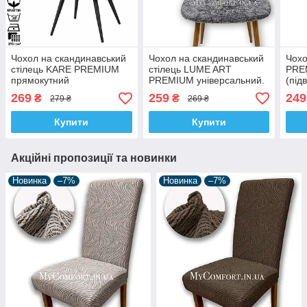
Чохол на скандинавський
Чохол на скандинавський
Чохо
стілець KARE PREMIUM
стілець LUME ART
PREM
прямокутний
PREMIUM універсальний.
(під
універсальний. Графіт
Сірий (підвищенна
гр/м
269
259
249
₴
₴
279 ₴
269 ₴
(підвищенна щільність 290
щільність 290 гр/м²,
гр/м², Туреччина)
Туреччина)
Купити
Купити
Акційні пропозиції та новинки
Новинка
–7%
Новинка
–7%