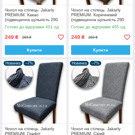
Чохол на стілець. Jakarly
Чохол на стілець. Jakarly
PREMIUM. Какао
PREMIUM. Коричневий
(підвищенна щільність 290
(підвищенна щільність 290
гр/м², Туреччина)
гр/м², Туреччина)
Готово до відправки 451 од.
Готово до відправки 455 од.
249
249
₴
₴
269 ₴
269 ₴
Купити
Купити
Новинка
–7%
Новинка
–7%
Чохол на стілець. Jakarly
Чохол на стілець. Jakarly
PREMIUM. Графіт
PREMIUM. Сірий