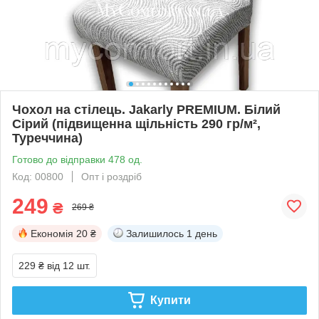
Чохол на стілець. Jakarly PREMIUM. Білий
Сірий (підвищенна щільність 290 гр/м²,
Туреччина)
Готово до відправки 478 од.
Код: 00800
Опт і роздріб
249
₴
269 ₴
Економія
20 ₴
Залишилось
1 день
229 ₴
від 12 шт.
Купити