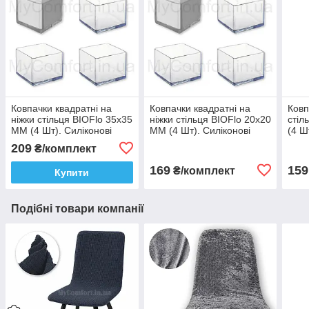
Ковпачки квадратні на
Ковпачки квадратні на
Ковп
ніжки стільця BIOFlo 35х35
ніжки стільця BIOFlo 20х20
стіл
ММ (4 Шт). Силіконові
ММ (4 Шт). Силіконові
(4 Ш
неслизькі, для захисту
неслизькі, для захисту
несл
209
₴/комплект
підлоги, від шуму
підлоги, від шуму
підл
169
159
₴/комплект
Купити
Подібні товари компанії