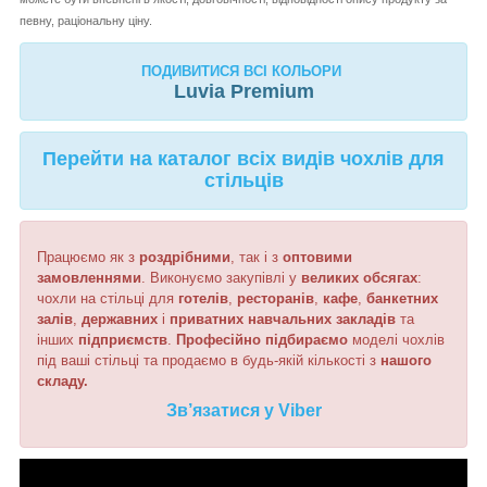
певну, раціональну ціну.
ПОДИВИТИСЯ ВСІ КОЛЬОРИ
Luvia
Premium
Перейти на каталог всіх видів чохлів для
стільців
Працюємо як з
роздрібними
, так і з
оптовими
замовленнями
. Виконуємо закупівлі у
великих обсягах
:
чохли на стільці для
готелів
,
ресторанів
,
кафе
,
банкетних
залів
,
державних
і
приватних
навчальних
закладів
та
інших
підприємств
.
Професійно підбираємо
моделі чохлів
під ваші стільці та продаємо в будь-якій кількості з
нашого
складу.
Зв’язатися у Viber