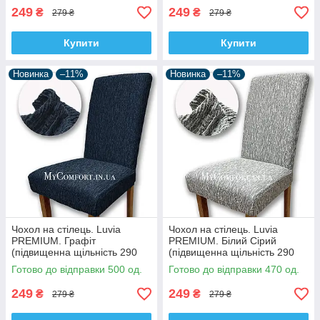
249
249
₴
₴
279 ₴
279 ₴
Купити
Купити
Новинка
–11%
Новинка
–11%
Чохол на стілець. Luvia
Чохол на стілець. Luvia
PREMIUM. Графіт
PREMIUM. Білий Сірий
(підвищенна щільність 290
(підвищенна щільність 290
гр/м², Туреччина)
гр/м², Туреччина)
Готово до відправки 500 од.
Готово до відправки 470 од.
249
249
₴
₴
279 ₴
279 ₴