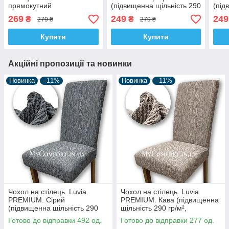
прямокутний
(підвищенна щільність 290
(під
універсальний. Графіт
гр/м², Туреччина)
гр/м
269
249
249
₴
₴
279 ₴
279 ₴
(підвищенна щільність 290
гр/м², Туреччина)
Купити
Купити
Акційні пропозиції та новинки
Новинка
–11%
Новинка
–11%
Чохол на стілець. Luvia
Чохол на стілець. Luvia
PREMIUM. Сірий
PREMIUM. Кава (підвищенна
(підвищенна щільність 290
щільність 290 гр/м²,
гр/м², Туреччина)
Туреччина)
Готово до відправки 492 од.
Готово до відправки 277 од.