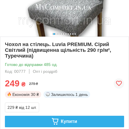
Чохол на стілець. Luvia PREMIUM. Сірий
Світлий (підвищенна щільність 290 гр/м²,
Туреччина)
Готово до відправки 485 од.
Код: 00777
Опт і роздріб
249
₴
279 ₴
Економія
30 ₴
Залишилось
1 день
229 ₴
від 12 шт.
Купити