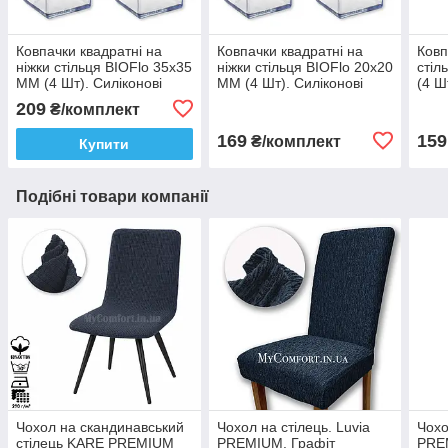
Ковпачки квадратні на
Ковпачки квадратні на
Ковп
ніжки стільця BIOFlo 35х35
ніжки стільця BIOFlo 20х20
стіл
ММ (4 Шт). Силіконові
ММ (4 Шт). Силіконові
(4 Ш
неслизькі, для захисту
неслизькі, для захисту
несл
209
₴/комплект
підлоги, від шуму
підлоги, від шуму
підл
169
159
₴/комплект
Купити
Подібні товари компанії
Чохол на скандинавський
Чохол на стілець. Luvia
Чохо
стілець KARE PREMIUM
PREMIUM. Графіт
PRE