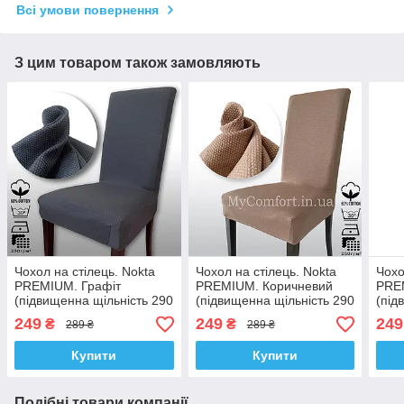
Всі умови повернення
З цим товаром також замовляють
Чохол на стілець. Nokta
Чохол на стілець. Nokta
Чохо
PREMIUM. Графіт
PREMIUM. Коричневий
PRE
(підвищенна щільність 290
(підвищенна щільність 290
(під
гр/м², Туреччина)
гр/м², Туреччина)
гр/м
249
249
249
₴
₴
289 ₴
289 ₴
Купити
Купити
Подібні товари компанії