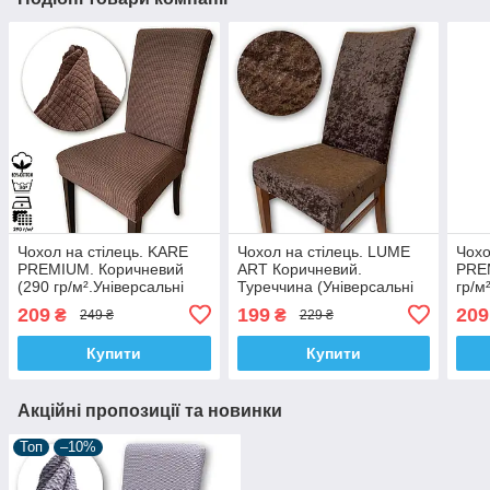
Чохол на стілець. KARE
Чохол на стілець. LUME
Чохо
PREMIUM. Коричневий
ART Коричневий.
PRE
(290 гр/м².Універсальні
Туреччина (Універсальні
гр/м
чохли на стільці, будь-якої
чохли на стільці,
на с
209
199
209
₴
₴
249 ₴
229 ₴
форми. XXL, Туреччина)
велюровий, щільність 220
форм
г/м²)
Купити
Купити
Акційні пропозиції та новинки
Топ
–10%