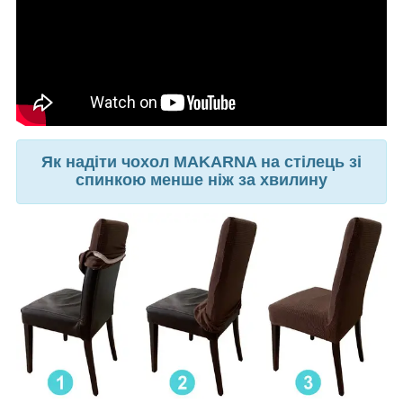
Як надіти чохол MAKARNA на стілець зі
спинкою менше ніж за хвилину