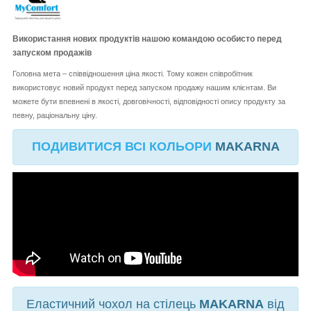
Використання нових продуктів нашою командою особисто перед
запуском продажів
Головна мета – співвідношення ціна якості. Тому кожен співробітник
використовує новий продукт перед запуском продажу нашим клієнтам. Ви
можете бути впевнені в якості, довговічності, відповідності опису продукту за
певну, раціональну ціну.
ПОДИВИТИСЯ ВСІ КОЛЬОРИ
MAKARNA
Еластичний чохол на стілець
MAKARNA
від