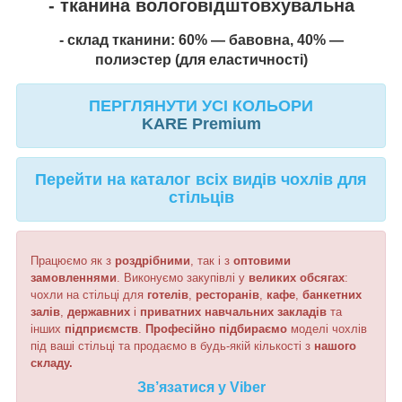
- тканина вологовідштовхувальна
- склад тканини: 60% — бавовна, 40% —
полиэстер
(
для еластичності
)
ПЕРГЛЯНУТИ УСІ КОЛЬОРИ
KARE Premium
Перейти на каталог всіх видів чохлів для
стільців
Працюємо як з
роздрібними
, так і з
оптовими
замовленнями
. Виконуємо закупівлі у
великих обсягах
:
чохли на стільці для
готелів
,
ресторанів
,
кафе
,
банкетних
залів
,
державних
і
приватних
навчальних
закладів
та
інших
підприємств
.
Професійно підбираємо
моделі чохлів
під ваші стільці та продаємо в будь-якій кількості з
нашого
складу.
Зв’язатися у Viber