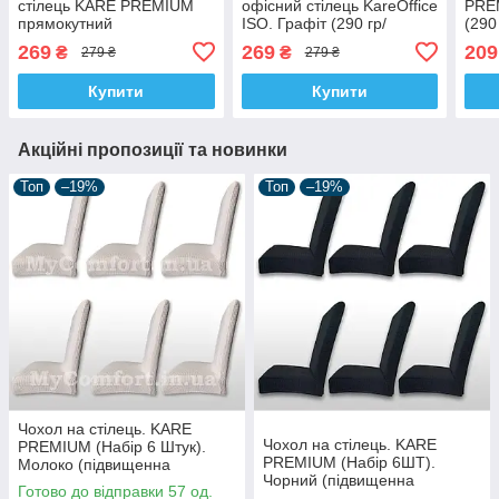
стілець KARE PREMIUM
офісний стілець KareOffice
PRE
прямокутний
ISO. Графіт (290 гр/
(290
універсальний. Графіт
м²,еластичний, захисний,
чохл
269
269
209
₴
₴
279 ₴
279 ₴
(підвищенна щільність 290
Туреччина)
форм
гр/м², Туреччина)
Купити
Купити
Акційні пропозиції та новинки
Топ
–19%
Топ
–19%
Чохол на стілець. KARE
Чохол на стілець. KARE
PREMIUM (Набір 6 Штук).
PREMIUM (Набір 6ШТ).
Молоко (підвищенна
Чорний (підвищенна
щільність 290 гр/м²,
Готово до відправки 57 од.
щільність 290 гр/м²,