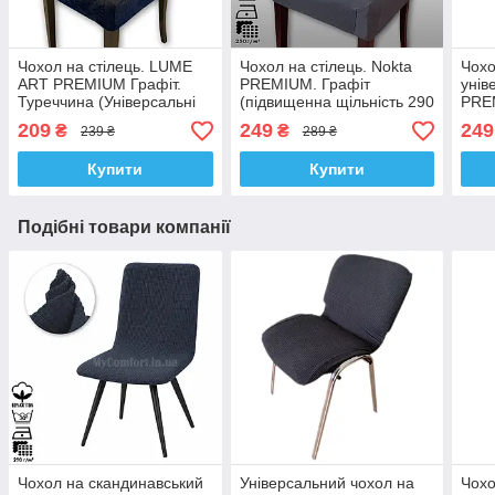
Чохол на стілець. LUME
Чохол на стілець. Nokta
Чохо
ART PREMIUM Графіт.
PREMIUM. Графіт
унів
Туреччина (Універсальні
(підвищенна щільність 290
PRE
чохли на стільці,
гр/м², Туреччина)
(під
209
249
249
₴
₴
239 ₴
289 ₴
велюровий, щільність 290
спин
г/м²)
м², 
Купити
Купити
Подібні товари компанії
Чохол на скандинавський
Універсальний чохол на
Чохо