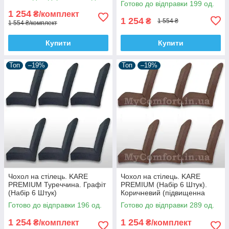
Туреччина)
Готово до відправки 199 од.
Туреччина)
1 254
₴/комплект
1 254
₴
1 554 ₴
1 554 ₴/комплект
Купити
Купити
Топ
–19%
Топ
–19%
Чохол на стілець. KARE
Чохол на стілець. KARE
PREMIUM Туреччина. Графіт
PREMIUM (Набір 6 Штук).
(Набір 6 Штук)
Коричневий (підвищенна
щільність 290 гр/м²,
Готово до відправки 196 од.
Готово до відправки 289 од.
Туреччина)
1 254
1 254
₴/комплект
₴/комплект