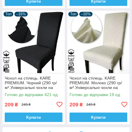
Купити
Купити
Топ
–16%
Топ
–16%
Чохол на стілець. KARE
Чохол на стілець. KARE
PREMIUM. Чорний (290 гр/
PREMIUM. Молоко (290 гр/
м².Універсальні чохли на
м².Універсальні чохли на
стільці, будь-якої форми.
стільці, будь-якої форми.
Готово до відправки 421 од.
Готово до відправки 19 од.
XXL, Туреччина)
XXL, Туреччина)
209
209
₴
₴
249 ₴
249 ₴
Купити
Купити