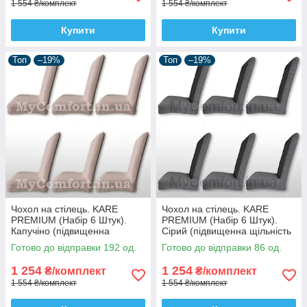
1 554 ₴/комплект
1 554 ₴/комплект
Купити
Купити
Топ
–19%
Топ
–19%
Чохол на стілець. KARE
Чохол на стілець. KARE
PREMIUM (Набір 6 Штук).
PREMIUM (Набір 6 Штук).
Капучіно (підвищенна
Сірий (підвищенна щільність
щільність 290 гр/м²,
290 гр/м², Туреччина)
Готово до відправки 192 од.
Готово до відправки 86 од.
Туреччина)
1 254
1 254
₴/комплект
₴/комплект
1 554 ₴/комплект
1 554 ₴/комплект