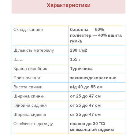
Характеристики
Склад тканини
бавовна — 60%
поліестер — 40% вшита
гумка
Щільність матеріалу
290 г/м2
Вага
155 г
Країна виробник
Туреччина
Призначення
захисне/декоративне
Висота спинки
від 40 до 55 см
Ширина спинки
от
25 до 47 см
Глибина сидіння
от
25 до 47 см
Ширина
сидіння
от
25 до 47 см
прання до 30 °C/
Особливості догляду
мінімальний віджим