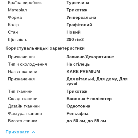
Країна виробник
Туреччина
Матеріал
Трикотаж
Форма
Універсальна
Колір
Графітовий
Стан
Новий
Щільність
290 г/м2
Користувальницькі характеристики
Призначення
Захисне/Декоративне
Тип ч охолодження
На стілець
Назва тканини
KARE PREMIUM
Призначення
Для вітальні, Для дому, Для
кухні
Тип тканини
Трикотаж
Склад тканини
Бавовна + поліестер
Дизайн тканини
Однотонна
Фактура тканини
Рельєфна
Висота спинки
до 50 см, до 55 см
Приховати