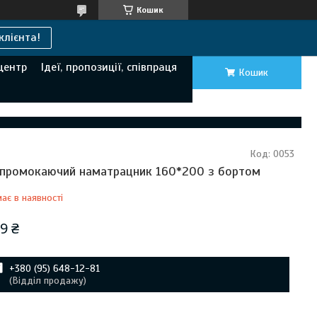
Кошик
клієнта!
центр
Ідеї, пропозиції, співпраця
Кошик
Код:
0053
промокаючий наматрацник 160*200 з бортом
ає в наявності
9 ₴
+380 (95) 648-12-81
(Відділ продажу)