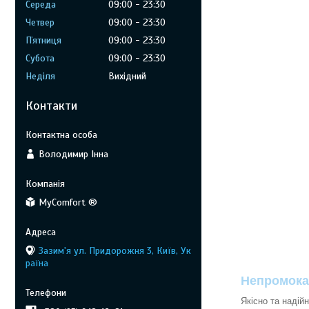
Середа
09:00
23:30
Четвер
09:00
23:30
Пʼятниця
09:00
23:30
Субота
09:00
23:30
Неділя
Вихідний
Контакти
Володимир Інна
MyComfort ®
Зазим'я ул. Придорожня 3, Київ, Ук
раїна
Непромока
Якісно та надій