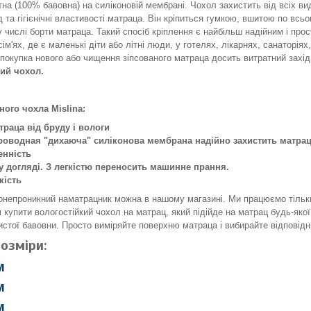
на (100% бавовна) на силіконовій мембрані. Чохол захистить від всіх виді
д та гігієнічні властивості матраца. Він кріпиться гумкою, вшитою по всь
у числі борти матраца. Такий спосіб кріплення є найбільш надійним і про
сім'ях, де є маленькі діти або літні люди, у готелях, лікарнях, санаторія
покупка нового або чищення зіпсованого матраца досить витратний захі
ий чохол.
ного чохла Mislina:
траца від бруду і вологи
оводная "дихаюча" силіконова мембрана надійно захистить матрац 
енність
у догляді. З легкістю переносить машинне прання.
кість
онепроникний наматрацник можна в нашому магазині. Ми працюємо тільки
купити вологостійкий чохол на матрац, який підійде на матрац будь-якої
истої бавовни. Просто виміряйте поверхню матраца і вибирайте відповідн
озміри:
м
м
м