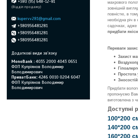
+380 (95) 648-12-81
махрового полот
(Відділ продажу)
зовнішній вигля
повністю, в том
kupervv281@gmail.com
необхідна річ в 
+380956481281
садочках, адже 
придбати якісн
+380956481281
+380956481281
Переваги захис
Захист ма
MonoBank
4035 2000 4043 0651
Воздухопр
ФОП Купріянов Володимир
Гіпоалерг
Володимирович
Простота 
ПриватБанк
4246 0010 0204 6047
Зносостій
ФОП Купріянов Володимир
Володимирович
Придбати волог
пропонуємо Вам 
виготовлена з ч
Доступні р
100*200 с
140*200 с
160*200 с