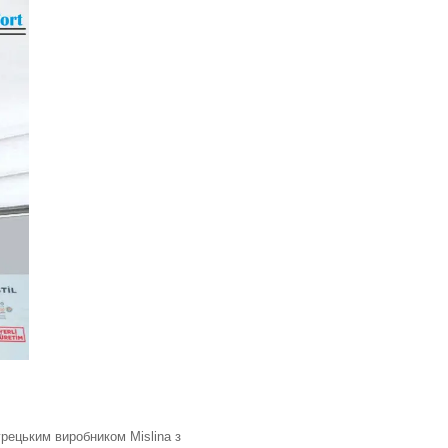
рецьким виробником Mislina з