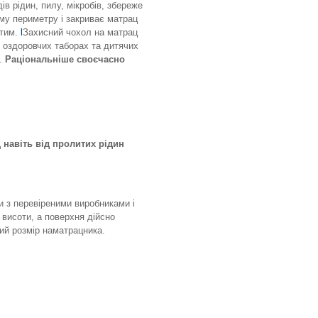
в рідин, пилу, мікробів, збереже
ому периметру і закриває матрац
стим.
l
Захисний чохол на матрац
х, оздоровчих таборах та дитячих
д.
Раціональніше своєчасно
навіть від пролитих рідин
 з перевіреними виробниками і
 висоти, а поверхня дійсно
ий розмір наматрацника.